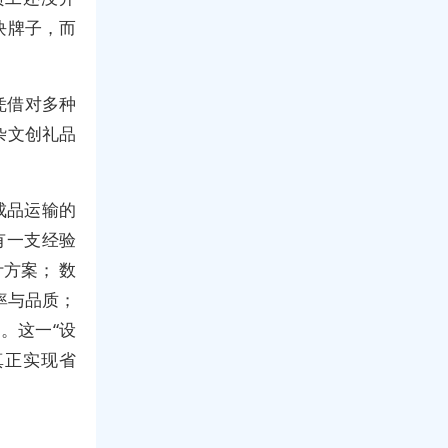
块牌子，而
凭借对多种
杂文创礼品
成品运输的
有一支经验
方案； 数
率与品质；
。这一“设
真正实现省